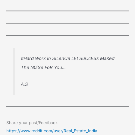
#Hard Work in SiLenCe LEt SuCcESs MaKed
The N0iSe FoR You...
A.S
Share your post/Feedback
https://www.reddit.com/user/Real_Estate_India