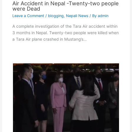
Air Accident in Nepal -Twenty-two people
were Dead
Leave a Comment
/
blogging
,
Nepali News
/ By
admin
A complete investigation of the Tara Air accident within
3 months in Nepal. Twenty-two people were killed when
a Tara Air plane crashed in Mustang’s…